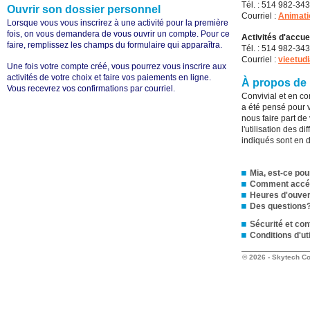
Tél. : 514 982-34
Ouvrir son dossier personnel
Courriel :
Animat
Lorsque vous vous inscrirez à une activité pour la première
fois, on vous demandera de vous ouvrir un compte. Pour ce
Activités d'accue
faire, remplissez les champs du formulaire qui apparaîtra.
Tél. : 514 982-34
Courriel :
vieetud
Une fois votre compte créé, vous pourrez vous inscrire aux
activités de votre choix et faire vos paiements en ligne.
À propos de
Vous recevrez vos confirmations par courriel.
Convivial et en co
a été pensé pour v
nous faire part d
l'utilisation des d
indiqués sont en 
Mia, est-ce po
Comment accéde
Heures d'ouver
Des questions
Sécurité et conf
Conditions d'uti
© 2026 - Skytech C