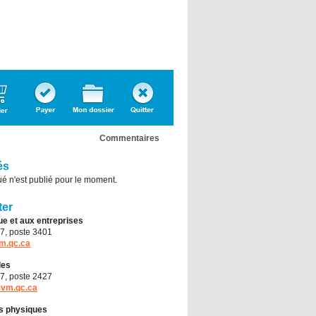
Confirmer
Dossier
Quitter
l'inscription
personnel
Commentaires
és
 n'est publié pour le moment.
ter
ue et aux entreprises
37, poste 3401
m.qc.ca
les
37, poste 2427
cvm.qc.ca
és physiques