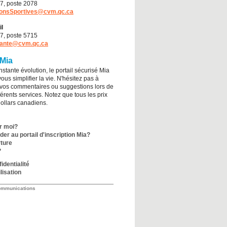
37, poste 2078
ionsSportives@cvm.qc.ca
il
37, poste 5715
iante@cvm.qc.ca
 Mia
nstante évolution, le portail sécurisé Mia
ous simplifier la vie. N'hésitez pas à
e vos commentaires ou suggestions lors de
ifférents services. Notez que tous les prix
dollars canadiens.
ur moi?
r au portail d'inscription Mia?
ture
?
identialité
lisation
ommunications